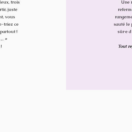
eux, trois
Une n
tir, juste
referm
nt, vous
rangeme
e-triez ce
sauté le
 partout !
sûr·e d
d… »
!
Tout re