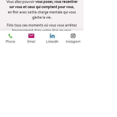
Vous allez pouvoir
vous poser, vous recentrer
sur vous et ceux qui comptent pour vous
,
en finir avec cette charge mentale qui vous
gâche la vie.
Finis tous ces moments où vous vous arrêtez
brusquement dans votre élan en vous
demandant:
Phone
Email
LinkedIn
Instagram
« Qu’est-ce que j’étais venu·e chercher
déjà? »
Alors vous revenez sur vos pas pour retrouver
le fil de vos idées.
Ces moments « d’absence » sont dus à cette
fameuse "charge mentale », ce
brouhaha
intérieur qui empêche de rester
concentré·e :
En même temps que vous alliez
rajouter « shampoing » sur la liste
de courses ( où est-elle déjà? ),
vous vous rappelez que c’est bientôt